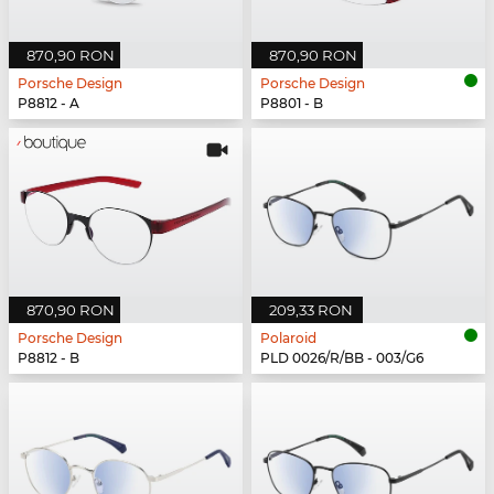
870,90 RON
870,90 RON
Porsche Design
Porsche Design
P8812 - A
P8801 - B
870,90 RON
209,33 RON
Porsche Design
Polaroid
P8812 - B
PLD 0026/R/BB - 003/G6