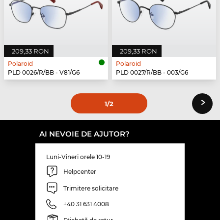
209,33 RON
209,33 RON
Polaroid
Polaroid
PLD 0026/R/BB - V81/G6
PLD 0027/R/BB - 003/G6
›
1
/2
AI NEVOIE DE AJUTOR?
Luni-Vineri orele 10-19
Helpcenter
Trimitere solicitare
+40 31 631 4008