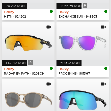
763,95 RON
1.036,79 RON
P
Oakley
Oakley
HSTN - 924202
EXCHANGE SUN - 948303
1.141,73 RON
P
600,25 RON
Oakley
Oakley
RADAR EV PATH - 9208C9
FROGSKINS - 9013H7