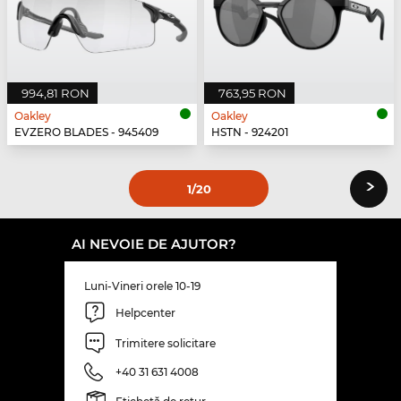
994,81 RON
763,95 RON
Oakley
Oakley
EVZERO BLADES - 945409
HSTN - 924201
›
1
/20
AI NEVOIE DE AJUTOR?
Luni-Vineri orele 10-19
Helpcenter
Trimitere solicitare
+40 31 631 4008