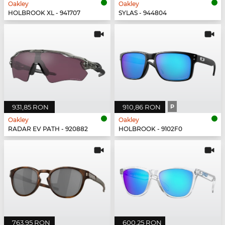
Oakley
Oakley
HOLBROOK XL - 941707
SYLAS - 944804
931,85 RON
910,86 RON
P
Oakley
Oakley
RADAR EV PATH - 920882
HOLBROOK - 9102F0
763,95 RON
600,25 RON