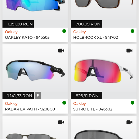
1.351,60 RON
700,99 RON
Oakley
Oakley
OAKLEY KATO - 945503
HOLBROOK XL - 941702
1.141,73 RON
P
826,91 RON
Oakley
Oakley
RADAR EV PATH - 9208C0
SUTRO LITE - 946302