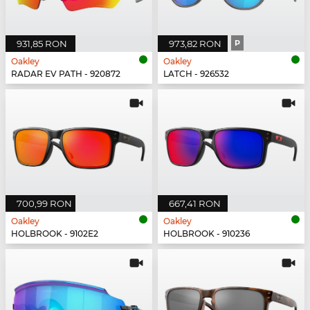
931,85 RON
973,82 RON
P
Oakley
Oakley
RADAR EV PATH - 920872
LATCH - 926532
700,99 RON
667,41 RON
Oakley
Oakley
HOLBROOK - 9102E2
HOLBROOK - 910236