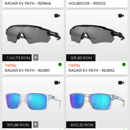
RADAR EV PATH - 920846
HOLBROOK - 9102O2
1.141,73 RON
P
931,85 RON
Oakley
Oakley
RADAR EV PATH - 920851
RADAR EV PATH - 920852
910,86 RON
P
600,25 RON