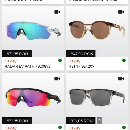
931,85 RON
847,90 RON
Oakley
Oakley
RADAR EV PATH - 920873
HSTN - 924207
931,85 RON
910,86 RON
P
Oakley
Oakley