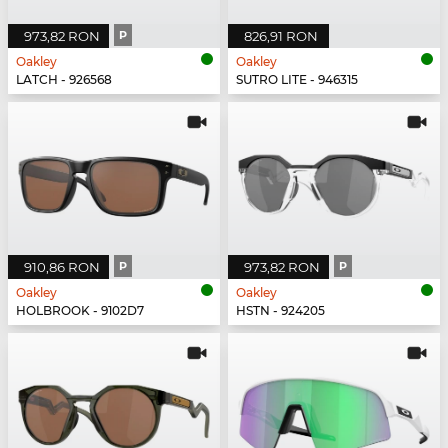
973,82 RON
P
826,91 RON
Oakley
Oakley
LATCH - 926568
SUTRO LITE - 946315
910,86 RON
P
973,82 RON
P
Oakley
Oakley
HOLBROOK - 9102D7
HSTN - 924205