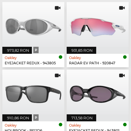
973,82 RON
P
931,85 RON
Oakley
Oakley
EYEJACKET REDUX - 943805
RADAR EV PATH - 920847
910,86 RON
P
713,58 RON
Oakley
Oakley
HOLBROOK - 9102D6
EYEJACKET REDUX - 943801