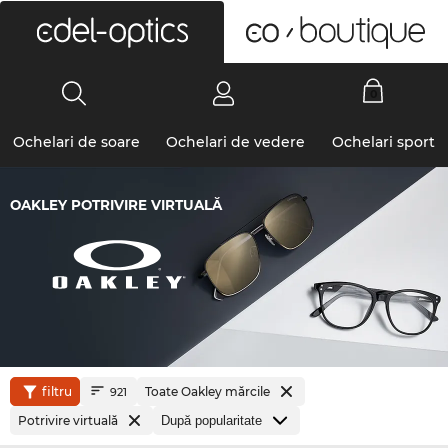
0
Ochelari de soare
Ochelari de vedere
Ochelari sport
OAKLEY POTRIVIRE VIRTUALĂ
filtru
Toate Oakley mărcile
921
Potrivire virtuală