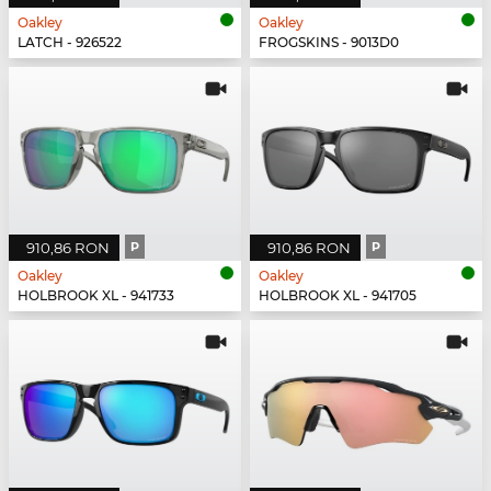
Oakley
Oakley
LATCH - 926522
FROGSKINS - 9013D0
910,86 RON
P
910,86 RON
P
Oakley
Oakley
HOLBROOK XL - 941733
HOLBROOK XL - 941705