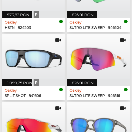
973,82 RON
P
826,91 RON
Oakley
Oakley
HSTN - 924203
SUTRO LITE SWEEP - 946504
1.099,75 RON
P
826,91 RON
Oakley
Oakley
SPLIT SHOT - 941606
SUTRO LITE SWEEP - 946516