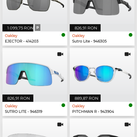
1.099,75 RON
P
826,91 RON
Oakley
Oakley
EJECTOR - 414203
Sutro Lite - 946305
826,91 RON
889,87 RON
Oakley
Oakley
SUTRO LITE - 946319
PITCHMAN R - 943904