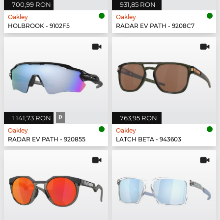
700,99 RON
931,85 RON
Oakley
Oakley
HOLBROOK - 9102F5
RADAR EV PATH - 9208C7
1.141,73 RON
P
763,95 RON
Oakley
Oakley
RADAR EV PATH - 920855
LATCH BETA - 943603