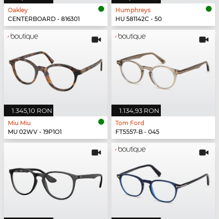
Oakley
Humphreys
CENTERBOARD - 816301
HU 581142C - 50
1.345,10 RON
1.134,93 RON
Miu Miu
Tom Ford
MU 02WV - 19P1O1
FT5557-B - 045