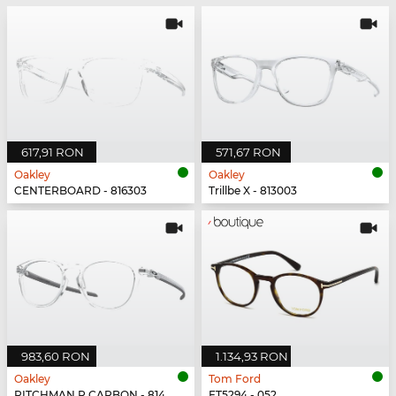
617,91 RON
571,67 RON
Oakley
Oakley
CENTERBOARD - 816303
Trillbe X - 813003
983,60 RON
1.134,93 RON
Oakley
Tom Ford
PITCHMAN R CARBON - 814903
FT5294 - 052