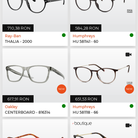
710,38 RON
584,28 RON
Ray-Ban
Humphreys
THALIA - 2000
HU 581141 - 60
617,91 RON
651,53 RON
Oakley
Humphreys
CENTERBOARD - 816314
HU 581118 - 66