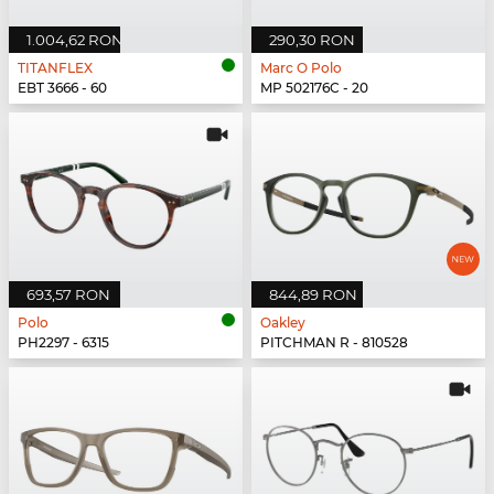
1.004,62 RON
290,30 RON
TITANFLEX
Marc O Polo
EBT 3666 - 60
MP 502176C - 20
693,57 RON
844,89 RON
Polo
Oakley
PH2297 - 6315
PITCHMAN R - 810528