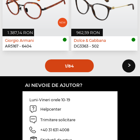
1.387,14 RON
962,59 RON
Giorgio Armani
Dolce & Gabbana
AR5167 - 6404
DG3363 - 502
›
1
/84
AI NEVOIE DE AJUTOR?
Luni-Vineri orele 10-19
Helpcenter
Trimitere solicitare
+40 31 631 4008