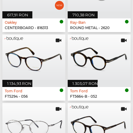
617,91 RON
710,38 RON
Oakley
Ray-Ban
CENTERBOARD - 816313
ROUND METAL - 2620
1.134,93 RON
1.303,07 RON
Tom Ford
Tom Ford
FT5294 - 056
FT5664-B - 052