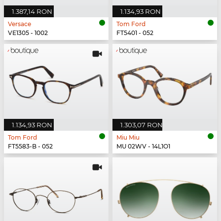
1.387,14 RON
1.134,93 RON
Versace
Tom Ford
VE1305 - 1002
FT5401 - 052
1.134,93 RON
1.303,07 RON
Tom Ford
Miu Miu
FT5583-B - 052
MU 02WV - 14L1O1