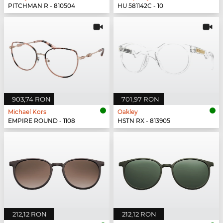
PITCHMAN R - 810504
HU 581142C - 10
903,74 RON
701,97 RON
Michael Kors
Oakley
EMPIRE ROUND - 1108
HSTN RX - 813905
212,12 RON
212,12 RON