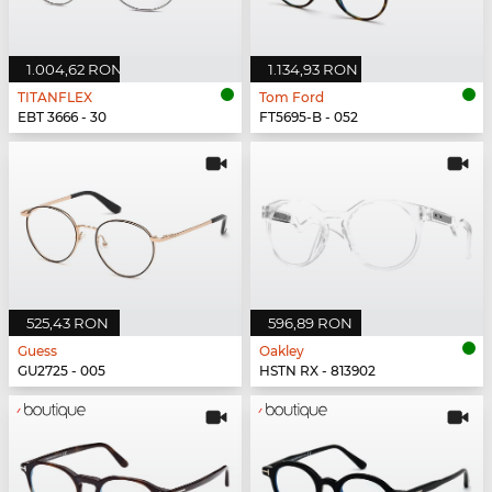
1.004,62 RON
1.134,93 RON
TITANFLEX
Tom Ford
EBT 3666 - 30
FT5695-B - 052
525,43 RON
596,89 RON
Guess
Oakley
GU2725 - 005
HSTN RX - 813902