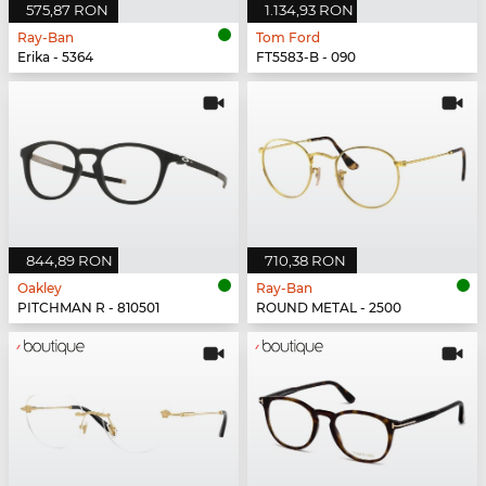
575,87 RON
1.134,93 RON
Ray-Ban
Tom Ford
Erika - 5364
FT5583-B - 090
844,89 RON
710,38 RON
Oakley
Ray-Ban
PITCHMAN R - 810501
ROUND METAL - 2500