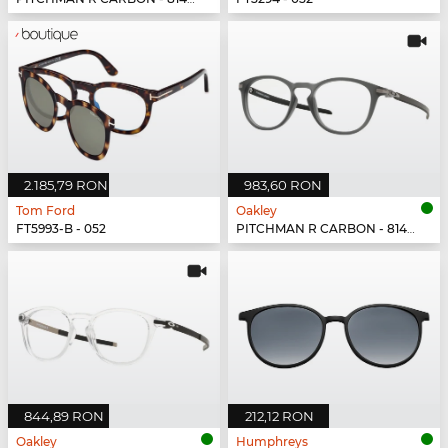
2.185,79 RON
983,60 RON
Tom Ford
Oakley
FT5993-B - 052
PITCHMAN R CARBON - 814902
844,89 RON
212,12 RON
Oakley
Humphreys