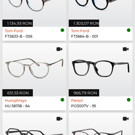
1.134,93 RON
1.303,07 RON
Tom Ford
Tom Ford
FT5833-B - 056
FT5664-B - 001
651,53 RON
966,79 RON
Humphreys
Persol
HU 581118 - 64
PO3007V - 95