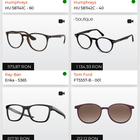
Humphreys
Humphreys
HU 581141C - 60
HU 581142C - 40
575,87 RON
1.134,93 RON
Ray-Ban
Tom Ford
Erika - 5365
FT5557-B - 001
617,91 RON
212,12 RON