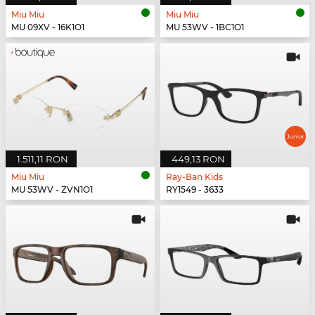
Miu Miu
Miu Miu
MU 09XV - 16K1O1
MU 53WV - 1BC1O1
1.511,11 RON
449,13 RON
Miu Miu
Ray-Ban Kids
MU 53WV - ZVN1O1
RY1549 - 3633