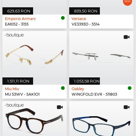
629,63 RON
839,50 RON
Emporio Armani
Versace
EA1052 - 3155
VE3393D - 5514
1.511,11 RON
1.053,58 RON
Miu Miu
Oakley
MU 53WV - 5AK1O1
WINGFOLD EVR - 511803