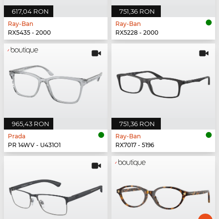
617,04 RON
751,36 RON
Ray-Ban
Ray-Ban
RX5435 - 2000
RX5228 - 2000
965,43 RON
751,36 RON
Prada
Ray-Ban
PR 14WV - U431O1
RX7017 - 5196