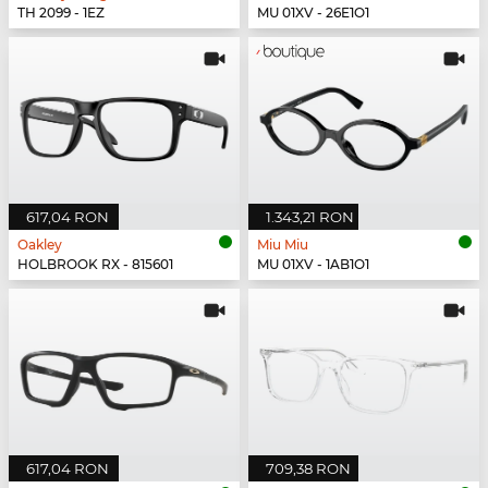
TH 2099 - 1EZ
MU 01XV - 26E1O1
617,04 RON
1.343,21 RON
Oakley
Miu Miu
HOLBROOK RX - 815601
MU 01XV - 1AB1O1
617,04 RON
709,38 RON