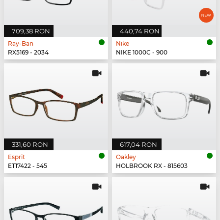
709,38 RON
440,74 RON
Ray-Ban
Nike
RX5169 - 2034
NIKE 1000C - 900
331,60 RON
617,04 RON
Esprit
Oakley
ET17422 - 545
HOLBROOK RX - 815603