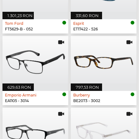
1.301,23 RON
331,60 RON
Tom Ford
Esprit
FT5629-B - 052
ET17422 - 526
629,63 RON
797,53 RON
Emporio Armani
Burberry
EA1105 - 3014
BE2073 - 3002