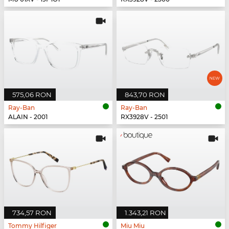
575,06 RON
843,70 RON
Ray-Ban
Ray-Ban
ALAIN - 2001
RX3928V - 2501
734,57 RON
1.343,21 RON
Tommy Hilfiger
Miu Miu