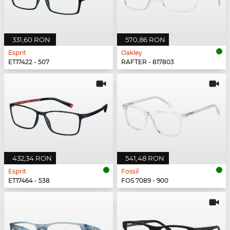
331,60 RON
570,86 RON
Esprit
Oakley
ET17422 - 507
RAFTER - 817803
432,34 RON
541,48 RON
Esprit
Fossil
ET17464 - 538
FOS 7089 - 900