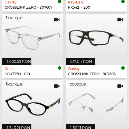
Oakley
Ray-Ban
CROSSLINK ZERO - 807607
RX5421 - 2001
1.605,55 RON
617,04 RON
Gucci
Oakley
GG0737O - 018
CROSSLINK ZERO - 807603
1.343,21 RON
1.511,11 RON