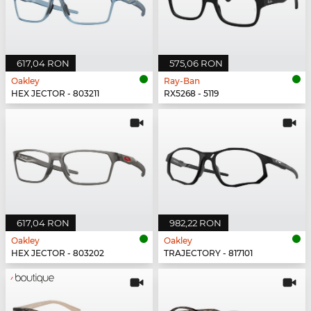
617,04 RON
575,06 RON
Oakley
Ray-Ban
HEX JECTOR - 803211
RX5268 - 5119
617,04 RON
982,22 RON
Oakley
Oakley
HEX JECTOR - 803202
TRAJECTORY - 817101