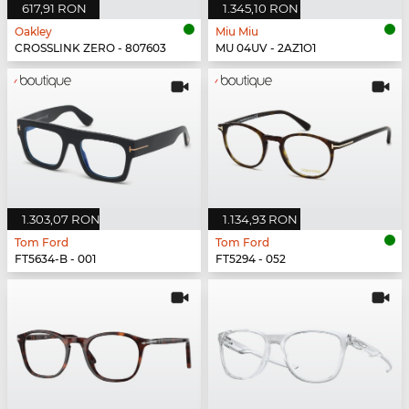
617,91 RON
1.345,10 RON
Oakley
Miu Miu
CROSSLINK ZERO - 807603
MU 04UV - 2AZ1O1
1.303,07 RON
1.134,93 RON
Tom Ford
Tom Ford
FT5634-B - 001
FT5294 - 052