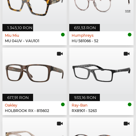
1.345,10 RON
651,53 RON
Miu Miu
Humphreys
MU 04UV - VAU1O1
HU 581066 - 52
617,91 RON
933,16 RON
Oakley
Ray-Ban
HOLBROOK RX - 815602
RX8901 - 5263