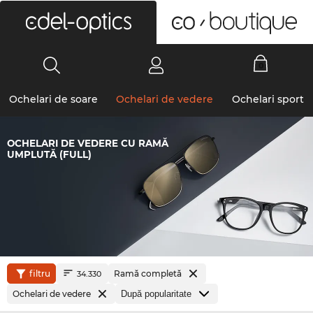
0
Ochelari de soare
Ochelari de vedere
Ochelari sport
OCHELARI DE VEDERE CU RAMĂ
UMPLUTĂ (FULL)
filtru
Ramă completă
34.330
Ochelari de vedere