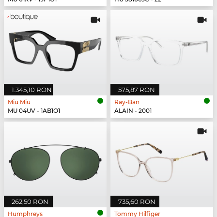
1.345,10 RON
575,87 RON
Miu Miu
Ray-Ban
MU 04UV - 1AB1O1
ALAIN - 2001
262,50 RON
735,60 RON
Humphreys
Tommy Hilfiger