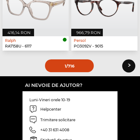
416,14 RON
966,79 RON
Ralph
Persol
RA7158U - 6117
PO3092V - 9015
›
1
/716
AI NEVOIE DE AJUTOR?
Luni-Vineri orele 10-19
Helpcenter
Trimitere solicitare
+40 31 631 4008