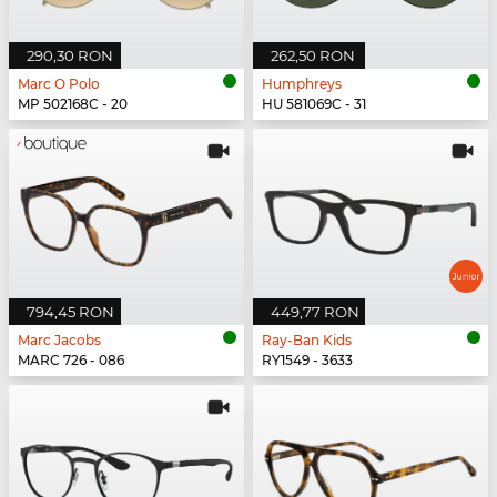
290,30 RON
262,50 RON
Marc O Polo
Humphreys
MP 502168C - 20
HU 581069C - 31
794,45 RON
449,77 RON
Marc Jacobs
Ray-Ban Kids
MARC 726 - 086
RY1549 - 3633