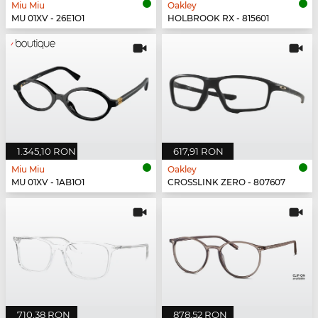
Miu Miu
Oakley
MU 01XV - 26E1O1
HOLBROOK RX - 815601
1.345,10 RON
617,91 RON
Miu Miu
Oakley
MU 01XV - 1AB1O1
CROSSLINK ZERO - 807607
710,38 RON
878,52 RON