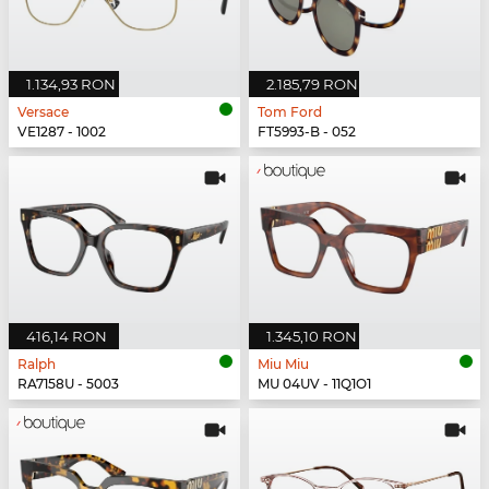
1.134,93 RON
2.185,79 RON
Versace
Tom Ford
VE1287 - 1002
FT5993-B - 052
416,14 RON
1.345,10 RON
Ralph
Miu Miu
RA7158U - 5003
MU 04UV - 11Q1O1