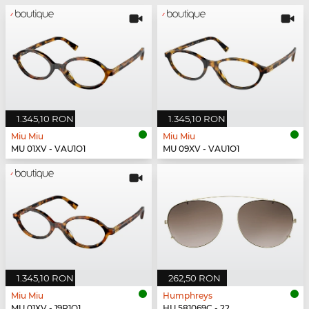
1.345,10 RON
1.345,10 RON
Miu Miu
Miu Miu
MU 01XV - VAU1O1
MU 09XV - VAU1O1
1.345,10 RON
262,50 RON
Miu Miu
Humphreys
MU 01XV - 19P1O1
HU 581069C - 22