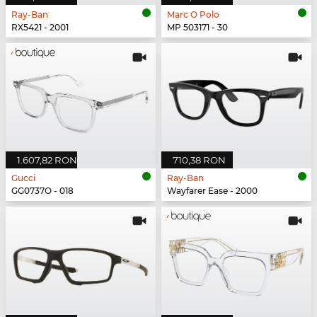
Ray-Ban
Marc O Polo
RX5421 - 2001
MP 503171 - 30
1.607,82 RON
710,38 RON
Gucci
Ray-Ban
GG0737O - 018
Wayfarer Ease - 2000