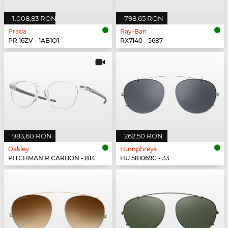
1.008,83 RON
798,65 RON
Prada
Ray-Ban
PR 16ZV - 1AB1O1
RX7140 - 5687
983,60 RON
262,50 RON
Oakley
Humphreys
PITCHMAN R CARBON - 814903
HU 581069C - 33