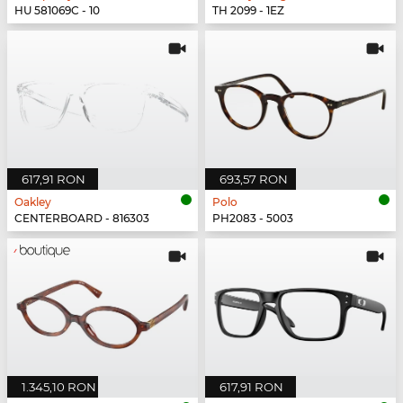
HU 581069C - 10
TH 2099 - 1EZ
617,91 RON
693,57 RON
Oakley
Polo
CENTERBOARD - 816303
PH2083 - 5003
1.345,10 RON
617,91 RON