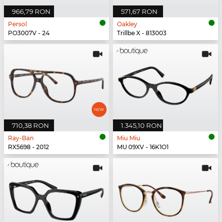
966,79 RON
571,67 RON
Persol
Oakley
PO3007V - 24
Trillbe X - 813003
710,38 RON
1.345,10 RON
Ray-Ban
Miu Miu
RX5698 - 2012
MU 09XV - 16K1O1