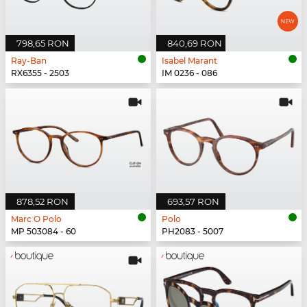
798,65 RON
840,69 RON
Ray-Ban
Isabel Marant
RX6355 - 2503
IM 0236 - 086
878,52 RON
693,57 RON
Marc O Polo
Polo
MP 503084 - 60
PH2083 - 5007