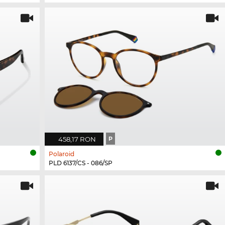
458,17 RON
P
Polaroid
PLD 6137/CS - 086/SP