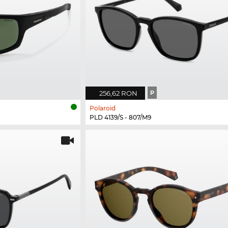
256,62 RON
P
Polaroid
PLD 4139/S - 807/M9