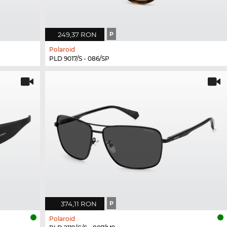
249,37 RON
P
Polaroid
PLD 9017/S - 086/SP
374,11 RON
P
Polaroid