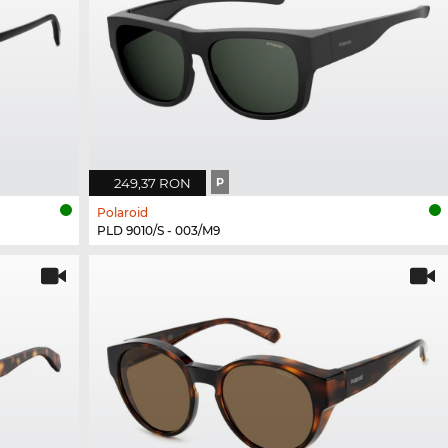
249,37 RON
P
Polaroid
PLD 9010/S - 003/M9