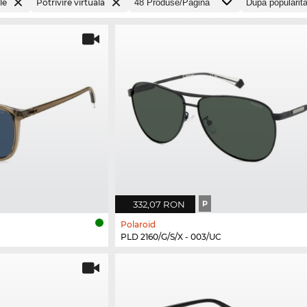
le
Potrivire virtuală
332,07 RON
P
Polaroid
PLD 2160/G/S/X - 003/UC