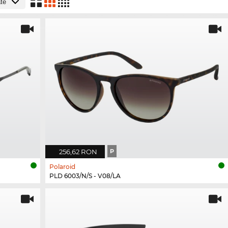
256,62 RON
P
Polaroid
PLD 6003/N/S - V08/LA