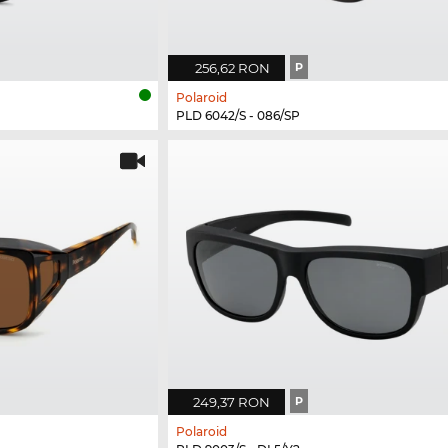
256,62 RON
P
Polaroid
PLD 6042/S - 086/SP
249,37 RON
P
Polaroid