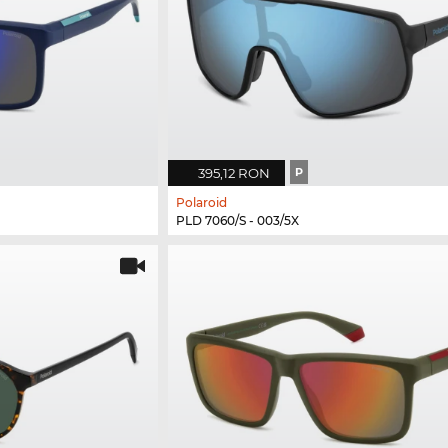
395,12 RON
P
Polaroid
PLD 7060/S - 003/5X