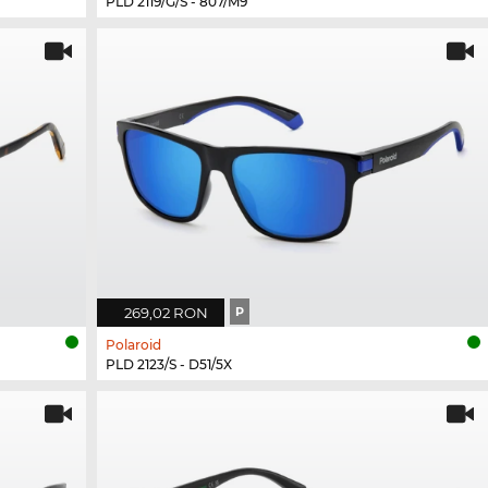
PLD 2119/G/S - 807/M9
269,02 RON
P
Polaroid
PLD 2123/S - D51/5X