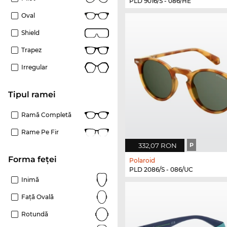
PLD 9016/S - 086/HE
Oval
Shield
Trapez
Irregular
Tipul ramei
Ramă Completă
Rame Pe Fir
332,07 RON
P
Forma feței
Polaroid
PLD 2086/S - 086/UC
Inimă
Față Ovală
Rotundă