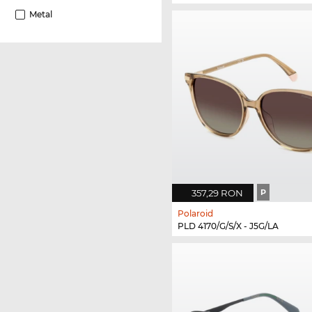
Metal
357,29 RON
P
Polaroid
PLD 4170/G/S/X - J5G/LA