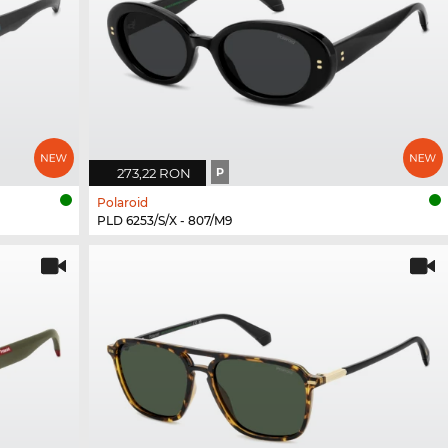
273,22 RON
P
Polaroid
PLD 6253/S/X - 807/M9