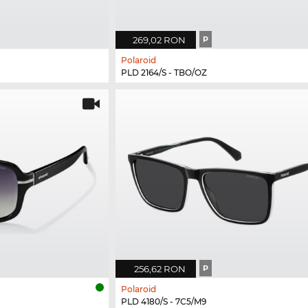
269,02 RON
P
Polaroid
PLD 2164/S - TBO/OZ
256,62 RON
P
Polaroid
PLD 4180/S - 7C5/M9