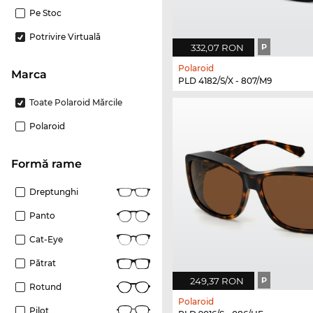
Pe Stoc
Potrivire Virtuală
332,07 RON
P
Polaroid
marca
PLD 4182/S/X - 807/M9
Toate Polaroid Mărcile
Polaroid
Formă rame
Dreptunghi
Panto
Cat-Eye
Pătrat
249,37 RON
P
Rotund
Polaroid
Pilot