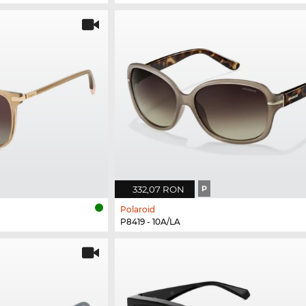
332,07 RON
P
Polaroid
P8419 - 10A/LA