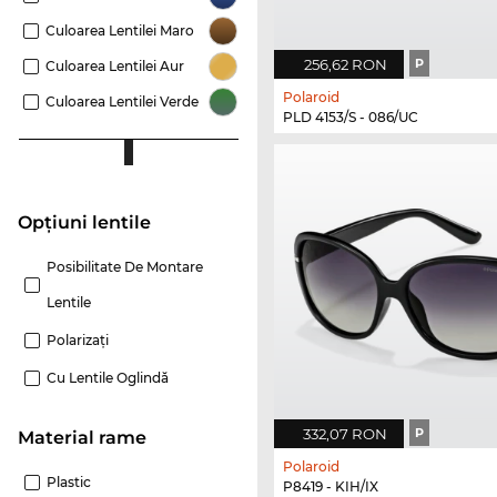
Culoarea Lentilei Maro
256,62 RON
P
Culoarea Lentilei Aur
Polaroid
Culoarea Lentilei Verde
PLD 4153/S - 086/UC
Opțiuni lentile
Posibilitate De Montare
Lentile
Polarizaţi
Cu Lentile Oglindă
332,07 RON
P
Material rame
Polaroid
Plastic
P8419 - KIH/IX