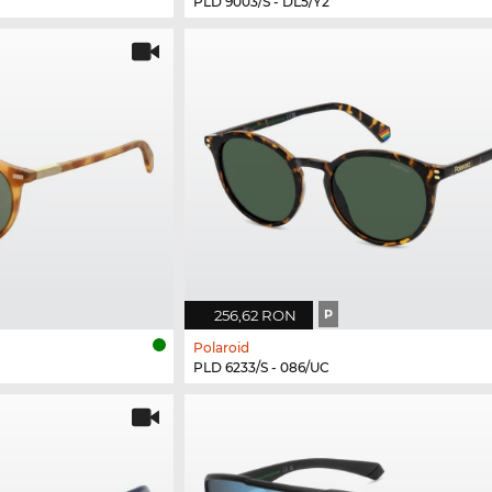
PLD 9003/S - DL5/Y2
256,62 RON
P
Polaroid
PLD 6233/S - 086/UC