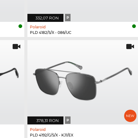
332,07 RON
P
Polaroid
PLD 4182/S/X - 086/UC
378,31 RON
P
Polaroid
PLD 4192/G/S/X - KJ1/EX