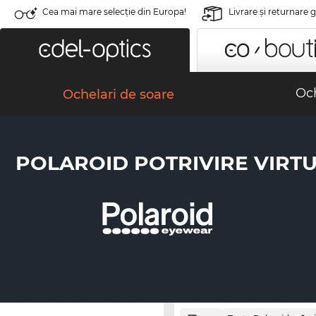
Cea mai mare selecție din Europa!
Livrare şi returnare 
Och
Ochelari de soare
POLAROID POTRIVIRE VIRT