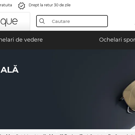
gratuita
Drept la retur 30 de zile
elari de vedere
Ochelari spor
UALĂ