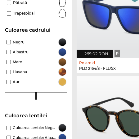
Pătrată
Trapezoidal
Culoarea cadrului
Negru
Albastru
269,02 RON
P
Maro
Polaroid
PLD 2164/S - FLL/5X
Havana
Aur
Culoarea lentilei
Culoarea Lentilei Negru
Culoarea Lentilei Albastru