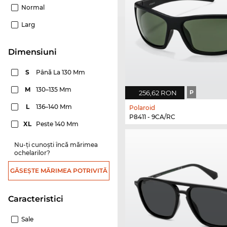
Normal
Larg
dimensiuni
S
Până La 130 Mm
M
130–135 Mm
256,62 RON
P
L
136–140 Mm
Polaroid
P8411 - 9CA/RC
XL
Peste 140 Mm
Nu-ți cunoști încă mărimea
ochelarilor?
GĂSEȘTE MĂRIMEA POTRIVITĂ
Caracteristici
Sale