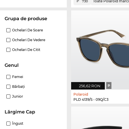
Toate Polaroid mărci
730
Grupa de produse
Ochelari De Soare
Ochelari De Vedere
Ochelari De Citit
Genul
Femei
256,62 RON
P
Bărbaţi
Polaroid
Junior
PLD 4139/S - 09Q/C3
Lărgime Cap
Îngust