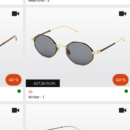
NewYork - 3
40 %
40 %
627,36 RON
JB
Writer - 1