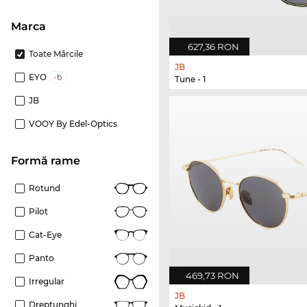
marca
627,36 RON
Toate Mărcile
JB
EYO
Tune - 1
JB
VOOY By Edel-Optics
Formă rame
Rotund
Pilot
Cat-Eye
Panto
469,73 RON
Irregular
JB
Dreptunghi