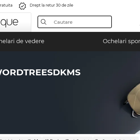
gratuita
Drept la retur 30 de zile
elari de vedere
Ochelari spor
WORDTREESDKMS