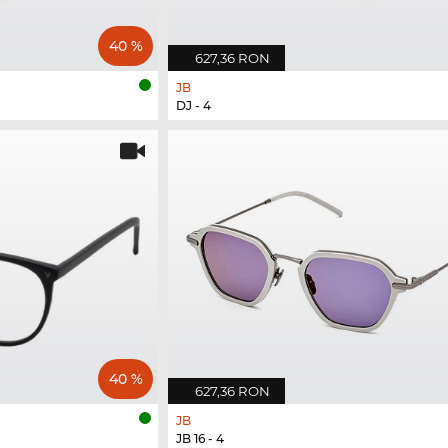
40 %
627,36 RON
JB
DJ - 4
40 %
627,36 RON
JB
JB 16 - 4