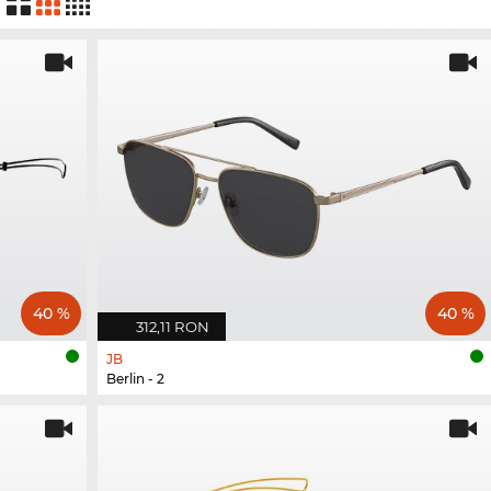
40 %
40 %
312,11 RON
JB
Berlin - 2