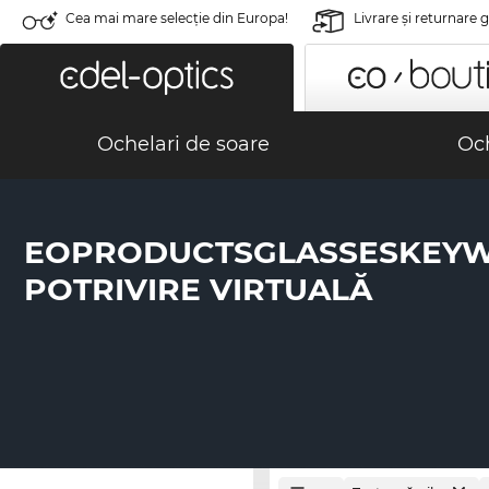
Cea mai mare selecție din Europa!
Livrare şi returnare 
Ochelari de soare
Och
EOPRODUCTSGLASSESKEY
POTRIVIRE VIRTUALĂ