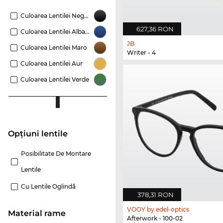
Culoarea Lentilei Negru
627,36 RON
Culoarea Lentilei Albastru
JB
Culoarea Lentilei Maro
Writer - 4
Culoarea Lentilei Aur
Culoarea Lentilei Verde
Opțiuni lentile
Posibilitate De Montare
Lentile
Cu Lentile Oglindă
378,31 RON
VOOY by edel-optics
Material rame
Afterwork - 100-02