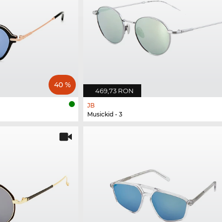
40 %
469,73 RON
JB
Musickid - 3