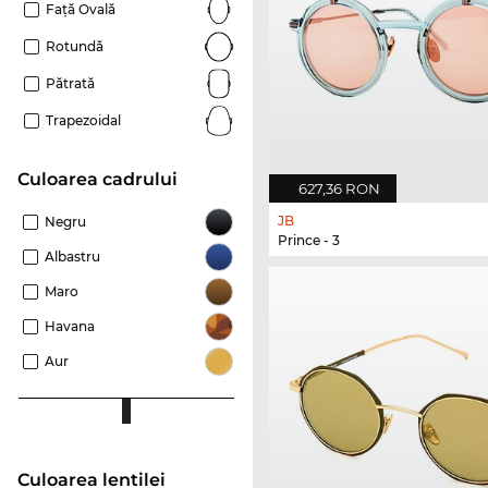
Față Ovală
Rotundă
Pătrată
Trapezoidal
Culoarea cadrului
627,36 RON
JB
Negru
Prince - 3
Albastru
Maro
Havana
Aur
Culoarea lentilei