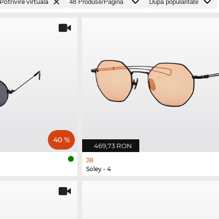
Potrivire virtuală
40 %
469,73 RON
JB
Soley - 4