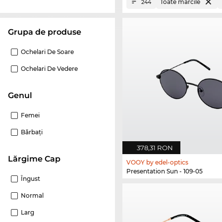
Toate mărcile
244
Grupa de produse
Ochelari De Soare
Ochelari De Vedere
Genul
Femei
Bărbaţi
378,31 RON
Lărgime Cap
VOOY by edel-optics
Presentation Sun - 109-05
Îngust
Normal
Larg