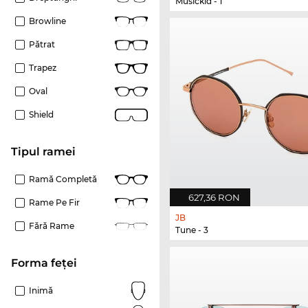
Musickid - 1
Browline
Pătrat
Trapez
Oval
Shield
Tipul ramei
Ramă Completă
627,36 RON
Rame Pe Fir
JB
Fără Rame
Tune - 3
Forma feței
Inimă