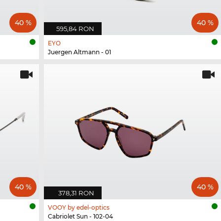
40 %
40 %
595,84 RON
EYO
Juergen Altmann - 01
40 %
40 %
378,31 RON
VOOY by edel-optics
Cabriolet Sun - 102-04