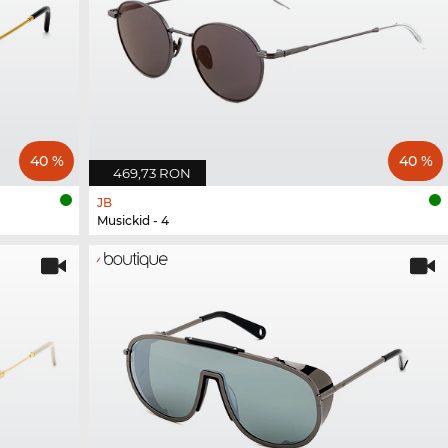
40 %
40 %
469,73 RON
JB
Musickid - 4