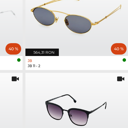
40 %
40 %
564,31 RON
JB
JB 11 - 2