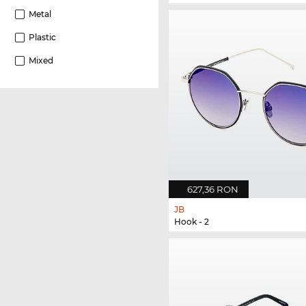
Metal
Plastic
Mixed
627,36 RON
JB
Hook - 2