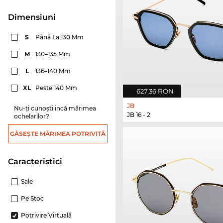
dimensiuni
S
Până La 130 Mm
M
130–135 Mm
L
136–140 Mm
XL
Peste 140 Mm
627,36 RON
JB
Nu-ți cunoști încă mărimea
JB 16 - 2
ochelarilor?
GĂSEȘTE MĂRIMEA POTRIVITĂ
Caracteristici
Sale
Pe Stoc
Potrivire Virtuală