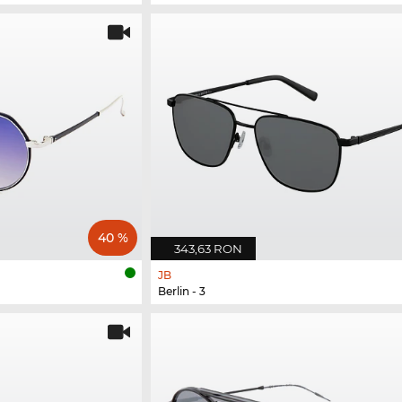
40 %
343,63 RON
JB
Berlin - 3