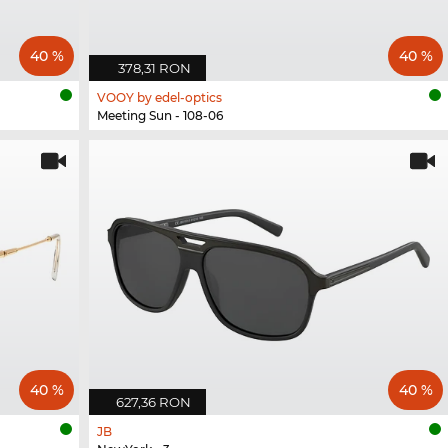
40 %
40 %
378,31 RON
VOOY by edel-optics
Meeting Sun - 108-06
40 %
40 %
627,36 RON
JB