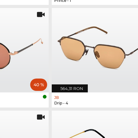
Prince - 1
40 %
564,31 RON
JB
Drip - 4