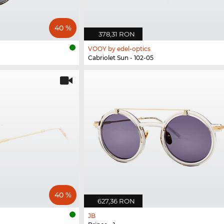
40 %
378,31 RON
VOOY by edel-optics
Cabriolet Sun - 102-05
40 %
627,36 RON
JB