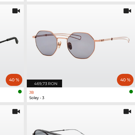
40 %
40 %
469,73 RON
JB
Soley - 3