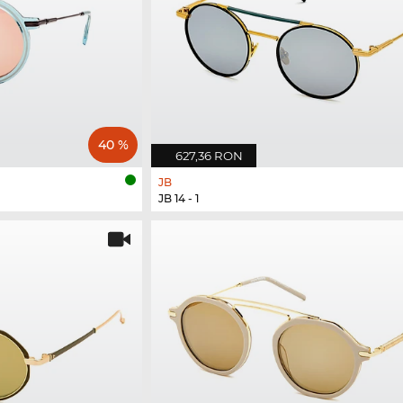
40 %
627,36 RON
JB
JB 14 - 1